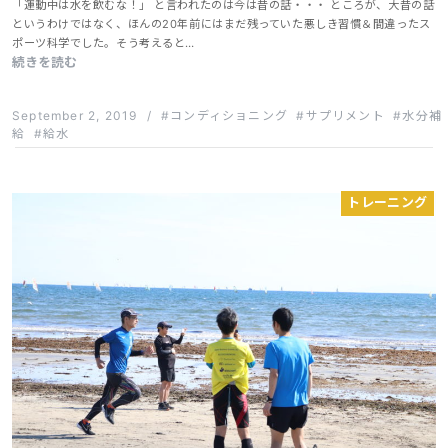
「運動中は水を飲むな！」 と言われたのは今は昔の話・・・ ところが、大昔の話
というわけではなく、ほんの20年前にはまだ残っていた悪しき習慣＆間違ったス
ポーツ科学でした。そう考えると…
続きを読む
September 2, 2019
/
コンディショニング
サプリメント
水分補
給
給水
トレーニング