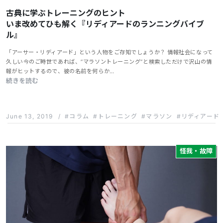
古典に学ぶトレーニングのヒント
いま改めてひも解く『リディアードのランニングバイブ
ル』
「アーサー・リディアード」という人物をご存知でしょうか？ 情報社会になって
久しい今のご時世であれば、”マラソントレーニング”と検索しただけで沢山の情
報がヒットするので、彼の名前を何らか…
続きを読む
June 13, 2019
/
コラム
トレーニング
マラソン
リディアード
怪我・故障