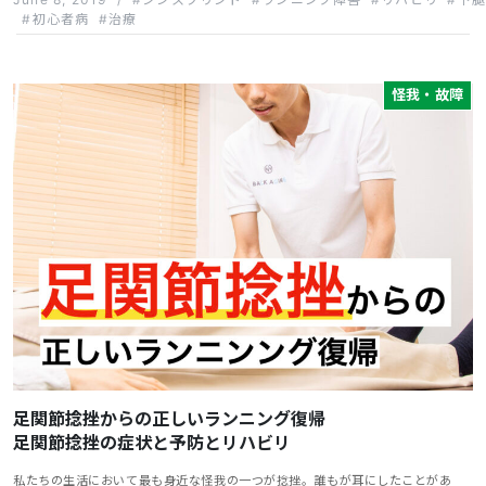
初心者病
治療
怪我・故障
足関節捻挫からの正しいランニング復帰
足関節捻挫の症状と予防とリハビリ
私たちの生活において最も身近な怪我の一つが捻挫。誰もが耳にしたことがあ