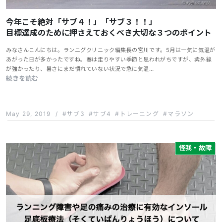
今年こそ絶対「サブ４！」「サブ３！！」
目標達成のために押さえておくべき大切な３つのポイント
みなさんこんにちは。ランニグクリニック編集長の宮川です。5月は一気に気温が
あがった日が多かったですね。春は走りやすい季節と思われがちですが、紫外線
が強かったり、暑さにまだ慣れていない状況で急に気温…
続きを読む
May 29, 2019
/
サブ3
サブ4
トレーニング
マラソン
怪我・故障