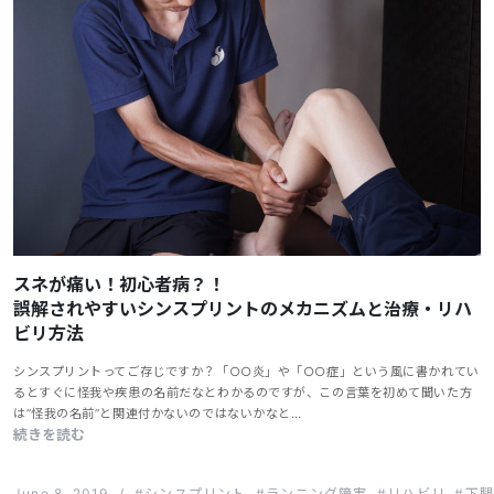
スネが痛い！初心者病？！
誤解されやすいシンスプリントのメカニズムと治療・リハ
ビリ方法
シンスプリントってご存じですか？「○○炎」や「○○症」という風に書かれてい
るとすぐに怪我や疾患の名前だなとわかるのですが、この言葉を初めて聞いた方
は”怪我の名前”と関連付かないのではないかなと…
続きを読む
June 8, 2019
/
シンスプリント
ランニング障害
リハビリ
下