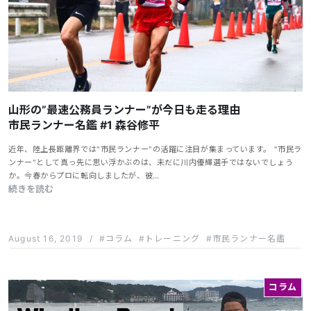
山形の”最速公務員ランナー”が今日も走る理由
市民ランナー名鑑 #1 森谷修平
近年、陸上長距離界では"市民ランナー"の活躍に注目が集まっています。 "市民ラ
ンナー"として真っ先に思い浮かぶのは、未だに川内優輝選手ではないでしょう
か。今春からプロに転向しましたが、彼…
続きを読む
August 16, 2019
/
コラム
トレーニング
市民ランナー名鑑
コラム