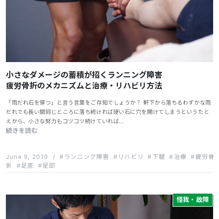
小さなダメージの蓄積が招くランニング障害
疲労骨折のメカニズムと治療・リハビリ方法
「雨だれ石を穿つ」と言う言葉をご存知でしょうか？ 軒下から落ちるわずかな雨
だれでも長い間同じところに落ち続ければ硬い石に穴を開けてしまうというたと
えから、小さな努力もコツコツ続けていれば…
続きを読む
June 9, 2019
/
ランニング障害
リハビリ
下腿
治療
疲労骨
折
足底
足部
怪我・故障