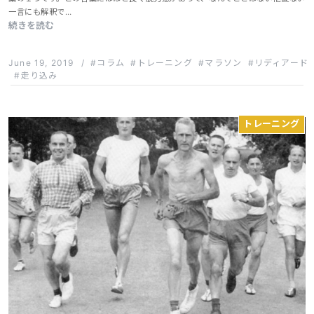
一言にも解釈で…
続きを読む
June 19, 2019
/
コラム
トレーニング
マラソン
リディアード
走り込み
トレーニング