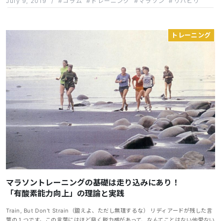
July 9, 2019
/
コラム
トレーニング
マラソン
リハビリ
トレーニング
マラソントレーニングの基礎は走り込みにあり！
「有酸素能力向上」の理論と実践
Train, But Don't Strain（鍛えよ、ただし無理するな） リディアードが残した言
葉の１つです。この言葉にはほど良く脱力感があって、なんてことはない他愛ない