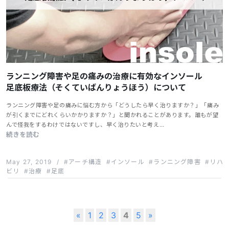
ランニング障害や足の痛みの治療に有効なインソール
足底板療法（そくていばんりょうほう）について
ランニング障害や足の痛みに悩む方から「どうしたら早く治りますか？」「痛み
が引くまでにどれくらいかかりますか？」と聞かれることがあります。誰もが望
んで怪我をするわけではないですし、早く治りたいと考え…
続きを読む
May 27, 2019
/
アーチ構造
インソール
ランニング障害
リハ
ビリ
治療
足底
«
1
2
3
4
5
»