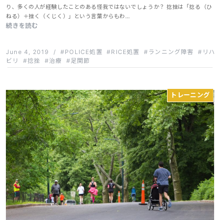
り、多くの人が経験したことのある怪我ではないでしょうか？ 捻挫は「捻る（ひ
ねる）＋挫く（くじく）」という言葉からもわ…
続きを読む
June 4, 2019
/
POLICE処置
RICE処置
ランニング障害
リハ
ビリ
捻挫
治療
足関節
トレーニング