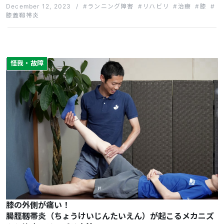
December 12, 2023
/
ランニング障害
リハビリ
治療
膝
膝蓋靱帯炎
怪我・故障
膝の外側が痛い！
腸脛靱帯炎（ちょうけいじんたいえん）が起こるメカニズ