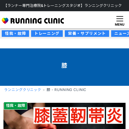
【ランナー専門治療院&トレーニングスタジオ】ランニングクリニック
MENU
怪我・故障
トレーニング
栄養・サプリメント
ニュー
膝
ランニングクリニック
膝 - RUNNING CLINIC
怪我・故障